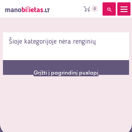
0
Šioje kategorijoje nėra renginių
Grįžti į pagrindinį puslapį