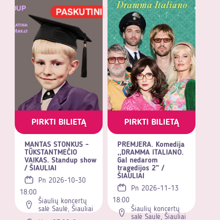
PIRKTI BILIETĄ
PIRKTI BILIETĄ
MANTAS STONKUS -
PREMJERA. Komedija
TŪKSTANTMEČIO
,,DRAMMA ITALIANO.
VAIKAS. Standup show
Gal nedarom
/ ŠIAULIAI
tragedijos 2” /
ŠIAULIAI
Pn 2026-10-30
Pn 2026-11-13
18:00
18:00
Šiaulių koncertų
salė Saulė, Šiauliai
Šiaulių koncertų
salė Saulė, Šiauliai