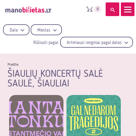
0
Data
Miestas
Rūšiuoti pagal:
Artimiausi renginiai pagal datas
Pradžia
ŠIAULIŲ KONCERTŲ SALĖ
SAULĖ, ŠIAULIAI