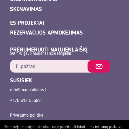
SKENAVIMAS
ES PROJEKTAI
REZERVACIJOS APMOKĖJIMAS
PRENUMERUOTI NAUJIENLAIŠKĮ
Sutinku gauti naujienas apie renginius
SUSISIEK
info@manobilietas.lt
+370 618 55689
Privatumo politika
Pirkimo sąlygos ir taisyklės
Svetainėje naudojami slapukai, kurie padeda užtikrinti Jums teikiamų paslaugų