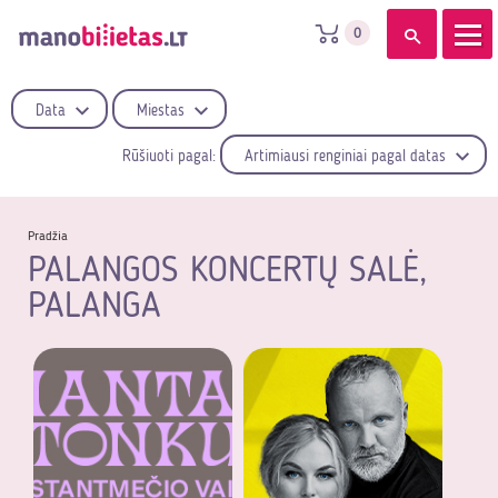
0
Data
Miestas
Rūšiuoti pagal:
Artimiausi renginiai pagal datas
Pradžia
PALANGOS KONCERTŲ SALĖ,
PALANGA