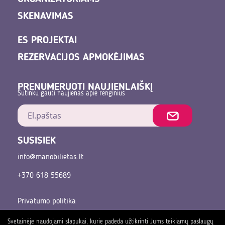
SKENAVIMAS
ES PROJEKTAI
REZERVACIJOS APMOKĖJIMAS
PRENUMERUOTI NAUJIENLAIŠKĮ
Sutinku gauti naujienas apie renginius
SUSISIEK
info@manobilietas.lt
+370 618 55689
Privatumo politika
Pirkimo sąlygos ir taisyklės
Svetainėje naudojami slapukai, kurie padeda užtikrinti Jums teikiamų paslaugų