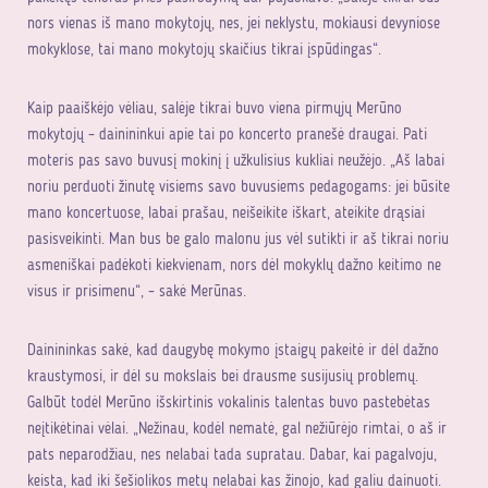
nors vienas iš mano mokytojų, nes, jei neklystu, mokiausi devyniose
mokyklose, tai mano mokytojų skaičius tikrai įspūdingas“.
Kaip paaiškėjo vėliau, salėje tikrai buvo viena pirmųjų Merūno
mokytojų – dainininkui apie tai po koncerto pranešė draugai. Pati
moteris pas savo buvusį mokinį į užkulisius kukliai neužėjo. „Aš labai
noriu perduoti žinutę visiems savo buvusiems pedagogams: jei būsite
mano koncertuose, labai prašau, neišeikite iškart, ateikite drąsiai
pasisveikinti. Man bus be galo malonu jus vėl sutikti ir aš tikrai noriu
asmeniškai padėkoti kiekvienam, nors dėl mokyklų dažno keitimo ne
visus ir prisimenu“, – sakė Merūnas.
Dainininkas sakė, kad daugybę mokymo įstaigų pakeitė ir dėl dažno
kraustymosi, ir dėl su mokslais bei drausme susijusių problemų.
Galbūt todėl Merūno išskirtinis vokalinis talentas buvo pastebėtas
neįtikėtinai vėlai. „Nežinau, kodėl nematė, gal nežiūrėjo rimtai, o aš ir
pats neparodžiau, nes nelabai tada supratau. Dabar, kai pagalvoju,
keista, kad iki šešiolikos metų nelabai kas žinojo, kad galiu dainuoti.