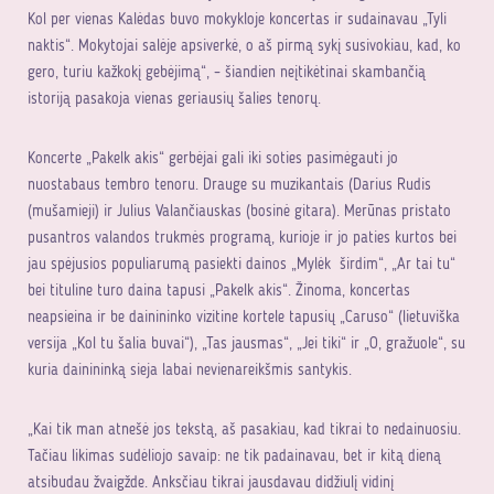
Kol per vienas Kalėdas buvo mokykloje koncertas ir sudainavau „Tyli
naktis“. Mokytojai salėje apsiverkė, o aš pirmą sykį susivokiau, kad, ko
gero, turiu kažkokį gebėjimą“, – šiandien neįtikėtinai skambančią
istoriją pasakoja vienas geriausių šalies tenorų.
Koncerte „Pakelk akis“ gerbėjai gali iki soties pasimėgauti jo
nuostabaus tembro tenoru. Drauge su muzikantais (Darius Rudis
(mušamieji) ir Julius Valančiauskas (bosinė gitara). Merūnas pristato
pusantros valandos trukmės programą, kurioje ir jo paties kurtos bei
jau spėjusios populiarumą pasiekti dainos „Mylėk širdim“, „Ar tai tu“
bei tituline turo daina tapusi „Pakelk akis“. Žinoma, koncertas
neapsieina ir be dainininko vizitine kortele tapusių „Caruso“ (lietuviška
versija „Kol tu šalia buvai“), „Tas jausmas“, „Jei tiki“ ir „O, gražuole“, su
kuria dainininką sieja labai nevienareikšmis santykis.
„Kai tik man atnešė jos tekstą, aš pasakiau, kad tikrai to nedainuosiu.
Tačiau likimas sudėliojo savaip: ne tik padainavau, bet ir kitą dieną
atsibudau žvaigžde. Anksčiau tikrai jausdavau didžiulį vidinį