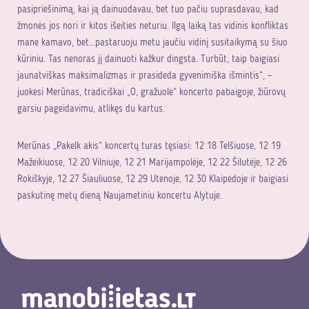
pasipriešinimą, kai ją dainuodavau, bet tuo pačiu suprasdavau, kad
žmonės jos nori ir kitos išeities neturiu. Ilgą laiką tas vidinis konfliktas
mane kamavo, bet...pastaruoju metu jaučiu vidinį susitaikymą su šiuo
kūriniu. Tas nenoras jį dainuoti kažkur dingsta. Turbūt, taip baigiasi
jaunatviškas maksimalizmas ir prasideda gyvenimiška išmintis“, –
juokėsi Merūnas, tradiciškai „O, gražuole“ koncerto pabaigoje, žiūrovų
garsiu pageidavimu, atlikęs du kartus.
Merūnas „Pakelk akis“ koncertų turas tęsiasi: 12 18 Telšiuose, 12 19
Mažeikiuose, 12 20 Vilniuje, 12 21 Marijampolėje, 12 22 Šilutėje, 12 26
Rokiškyje, 12 27 Šiauliuose, 12 29 Utenoje, 12 30 Klaipėdoje ir baigiasi
paskutinę metų dieną Naujametiniu koncertu Alytuje.