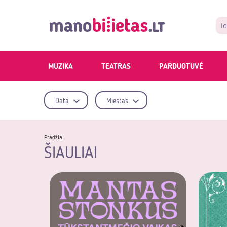
MUZIKA
TEATRAS
PARDUOTUVĖ
Data
Miestas
Pradžia
ŠIAULIAI