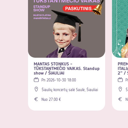
MANTAS STONKUS -
PREM
TŪKSTANTMEČIO VAIKAS. Standup
ITALI
show / ŠIAULIAI
2” / 
Pn 2026-10-30 18:00
P
Šiaulių koncertų salė Saulė, Šiauliai
Š
Nuo 27.00 €
Nu