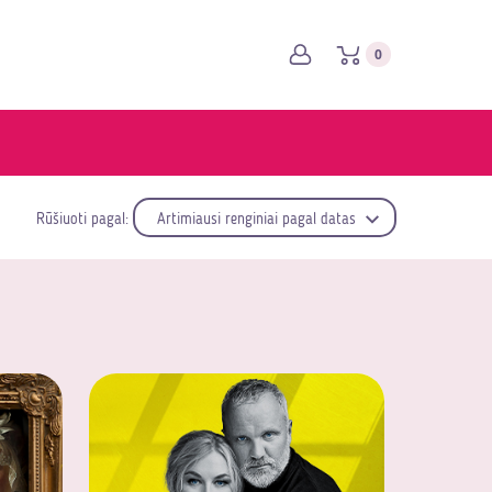
0
Rūšiuoti pagal:
Artimiausi renginiai pagal datas