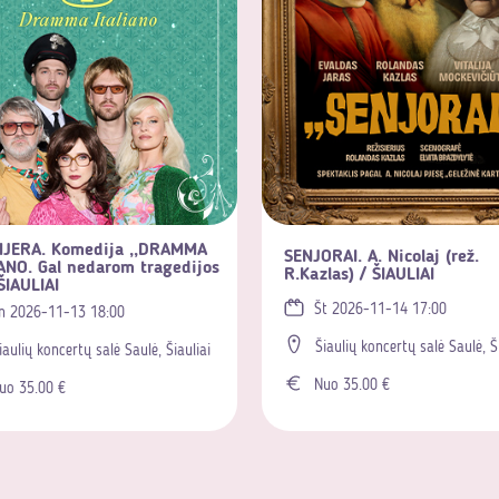
JERA. Komedija ,,DRAMMA
SENJORAI. A. Nicolaj (rež.
ANO. Gal nedarom tragedijos
R.Kazlas) / ŠIAULIAI
ŠIAULIAI
Št 2026-11-14 17:00
n 2026-11-13 18:00
Šiaulių koncertų salė Saulė, Š
iaulių koncertų salė Saulė, Šiauliai
Nuo 35.00 €
o 35.00 €