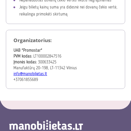
Nepanaudotas dovanų čekio vertės likutis negrąžinamas
Jeigu bilietų kainų suma yra didesnė nei dovanų čekio vertė,
reikalinga primokėti skirtumą
Organizatorius:
UAB "Promostar"
PVM kodas:
LT100002847516
Įmonės kodas:
300633425
Manufaktūrų 20-198, LT-11342 Vilnius
info@manobilietas.lt
+37061855689