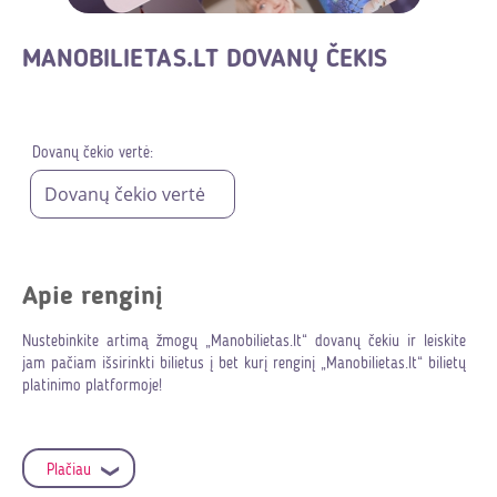
MANOBILIETAS.LT DOVANŲ ČEKIS
Dovanų čekio vertė:
Apie renginį
Nustebinkite artimą žmogų „Manobilietas.lt“ dovanų čekiu ir leiskite
jam pačiam išsirinkti bilietus į bet kurį renginį „Manobilietas.lt“ bilietų
platinimo platformoje!
„Manobilietas.lt“ dovanų čekis:
Plačiau
- galioja vienerius metus (skaičiuojant nuo pirkimo datos)