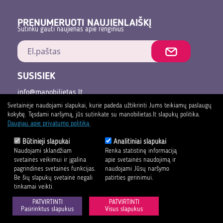
PRENUMERUOTI NAUJIENLAIŠKĮ
Sutinku gauti naujienas apie renginius
SUSISIEK
info@manobilietas.lt
Svetainėje naudojami slapukai, kurie padeda užtikrinti Jums teikiamų paslaugų
+370 618 55689
kokybę. Tęsdami naršymą, jūs sutinkate su manobilietas.lt slapukų politika.
Daugiau apie privatumo politiką.
Privatumo politika
Būtinieji slapukai
Analitiniai slapukai
Pirkimo sąlygos ir taisyklės
Naudojami sklandžiam
Renka statistinę informaciją
svetainės veikimui ir įgalina
apie svetainės naudojimą ir
pagrindines svetainės funkcijas.
naudojami Jūsų naršymo
Be šių slapukų svetainė negali
patirties gerinimui.
tinkamai veikti.
PATVIRTINTI
PATVIRTINTI
Pasirinktus slapukus
Visus slapukus