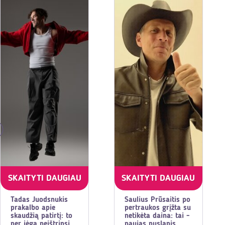
SKAITYTI DAUGIAU
SKAITYTI DAUGIAU
Tadas Juodsnukis
Saulius Prūsaitis po
prakalbo apie
pertraukos grįžta su
skaudžią patirtį: to
netikėta daina: tai -
per jėgą neištrinsi
naujas puslapis